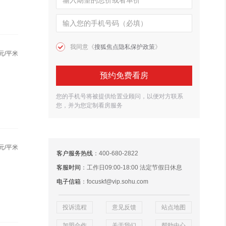
我同意《
搜狐焦点隐私保护政策
》
元/平米
预约免费看房
您的手机号将被提供给置业顾问，以便对方联系
您，并为您定制看房服务
元/平米
客户服务热线
：400-680-2822
客服时间
：工作日09:00-18:00 法定节假日休息
电子信箱
：focuskf@vip.sohu.com
投诉流程
意见反馈
站点地图
加盟合作
关于我们
帮助中心