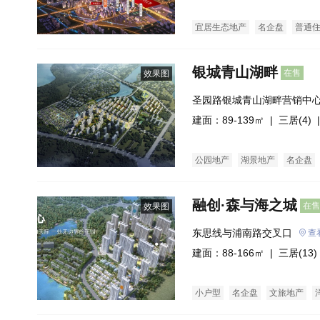
宜居生态地产
名企盘
普通
银城青山湖畔
在售
效果图
圣园路银城青山湖畔营销中
大酒店西侧）
建面：89-139㎡ |
三居(4)
|
公园地产
湖景地产
名企盘
融创·森与海之城
在售
效果图
东思线与浦南路交叉口
查
建面：88-166㎡ |
三居(13)
小户型
名企盘
文旅地产