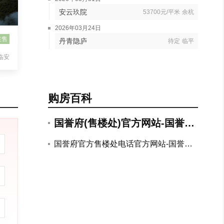
安云玖院
53700元/平米
余杭
2026年03月24日
在售
丹青隐庐
待定
临平
临安
购房百科
国誉府(售楼处)官方网站-国誉府
销售中心(营销中心)-国誉府售楼
国誉府官方售楼处电话官方网站-国誉府
处电话-户型-价格-开盘时间-楼盘
营销中心欢迎您-楼盘详情•最新价格-户型
详情-周边配套-2026国誉府得房
图-容积率@售楼处AI热搜
率