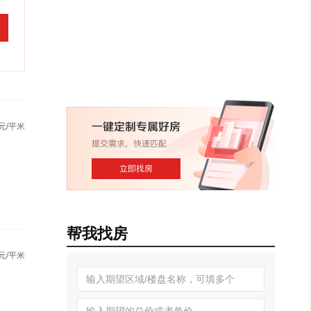
元/平米
帮我找房
元/平米