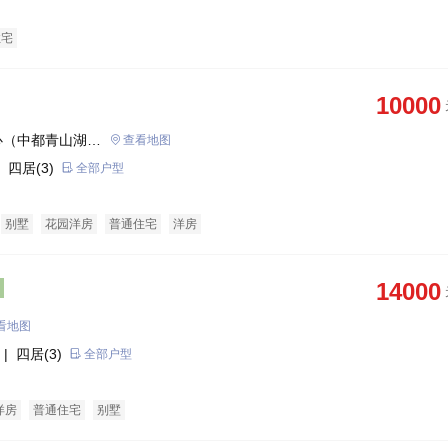
住宅
10000
心（中都青山湖畔
查看地图
 四居(3)
全部户型
别墅
花园洋房
普通住宅
洋房
14000
看地图
| 四居(3)
全部户型
洋房
普通住宅
别墅