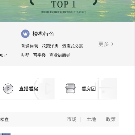
楼盘特色
更多
普通住宅
花园洋房
酒店式公寓
00㎡
别墅
写字楼
商业街商铺
购物中心商铺
市场
土地
政策
楼盘详情-周边配套-2026国誉府得房率