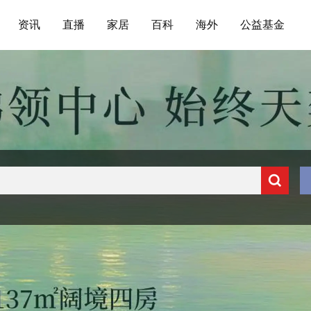
资讯
直播
家居
百科
海外
公益基金