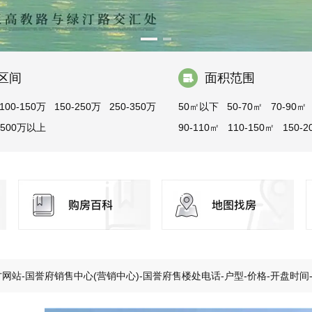
区间
面积范围
100-150万
150-250万
250-350万
50㎡以下
50-70㎡
70-90㎡
500万以上
90-110㎡
110-150㎡
150-2
200-300㎡
300㎡以上
方网站-国誉府销售中心(营销中心)-国誉府售楼处电话-户型-价格-开盘时间-