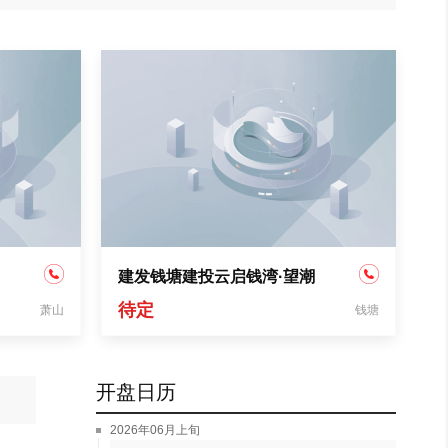
建发钱塘建投云启钱湾·望潮
待定
萧山
钱塘
开盘日历
2026年06月上旬