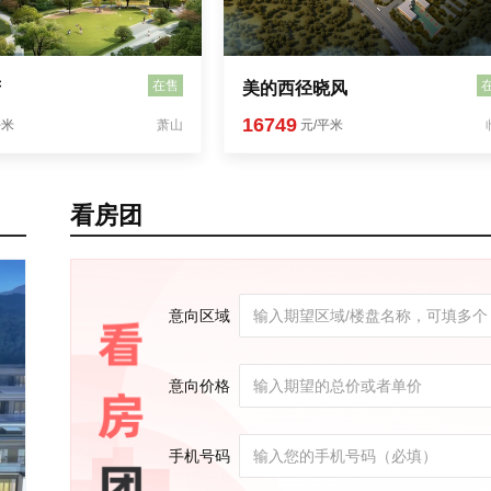
在售
府
美的西径晓风
16749
平米
萧山
元/平米
看房团
意向区域
意向价格
手机号码