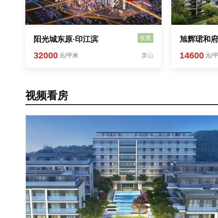
在售
阳光城东原·印江滨
旭辉珺和
32000
14600
元/平米
萧山
元/
视频看房