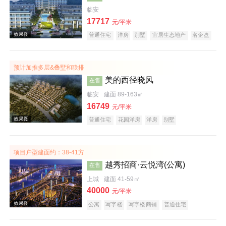
临安
17717
元/平米
普通住宅
洋房
别墅
宜居生态地产
名企盘
临铁盘
预计加推多层&叠墅和联排
效果图
美的西径晓风
在售
临安
建面 89-163㎡
16749
元/平米
普通住宅
花园洋房
洋房
别墅
宜居生态地产
名企盘
项目户型建面约：38-41方
越秀招商·云悦湾(公寓)
在售
效果图
上城
建面 41-59㎡
40000
元/平米
公寓
写字楼
写字楼商铺
普通住宅
公园地产
小户型
低总价
名企盘