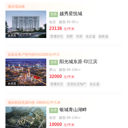
项目现加推
越秀星悦城
在售
临安
建面 95-95㎡
23136
元/平米
普通住宅
别墅
洋房
名企盘
临铁盘
目前在售户型均价约32000元/平方
阳光城东原·印江滨
在售
萧山
建面 89-106㎡
32000
元/平米
普通住宅
宜居生态地产
名企盘
项目联排房源均价 39900元/平方米
银城青山湖畔
在售
临安
建面 89-139㎡
效果图
10000
元/平米