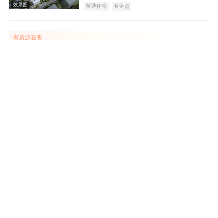
普通住宅
名企盘
效果图
有房源在售
滨湖天地
在售
临安
建面 61-167㎡
13000
元/平米
普通住宅
市场类商铺
湖景地产
小户型
文旅地产
项目主力户型为89-156方
效果图
滨江春天阳光名城
待售
钱塘
20000
元/平米
普通住宅
项目在售多层和联排
银城青山桂语
售罄