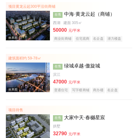
项目黄龙云起300平沿街商铺
中海·黄龙云起（商铺）
在售
西湖
建面 305㎡
效果图
50000
元/平米
商业街商铺
住宅底商
名企盘
潜力楼盘
临铁盘
建筑面积约 59-78㎡
绿城卓越·傲旋城
在售
滨江
47000
元/平米
普通住宅
写字楼商铺
商办楼
名企盘
效果图
项目待售
大家中天·春樾星宸
在售
拱墅
32790
元/平米