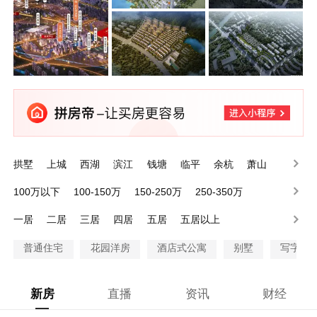
拱墅
上城
西湖
滨江
钱塘
临平
余杭
萧山
富阳
临安
100万以下
100-150万
150-250万
250-350万
350-500万
500万以上
一居
二居
三居
四居
五居
五居以上
普通住宅
花园洋房
酒店式公寓
别墅
写字楼
新房
直播
资讯
财经