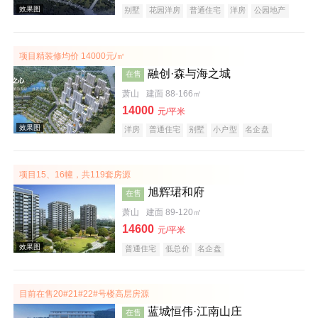
别墅
花园洋房
普通住宅
洋房
公园地产
湖景地产
名企盘
项目精装修均价 14000元/㎡
融创·森与海之城
在售
萧山
建面 88-166㎡
14000
元/平米
效果图
洋房
普通住宅
别墅
小户型
名企盘
文旅地产
项目15、16幢，共119套房源
旭辉珺和府
在售
萧山
建面 89-120㎡
14600
元/平米
普通住宅
低总价
名企盘
效果图
目前在售20#21#22#号楼高层房源
蓝城恒伟·江南山庄
在售