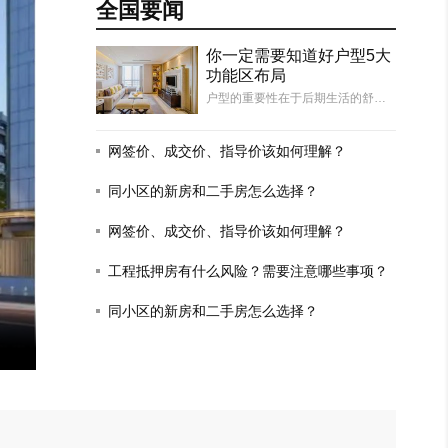
全国要闻
你一定需要知道好户型5大
功能区布局
户型的重要性在于后期生活的舒适
性与便利性都是由其决定的，有些
业主收房入住之后发现家里怎么设
计都不合适，生活起来极度的不
网签价、成交价、指导价该如何理解？
便，原因可能就是出在了当初没有
仔细关注户型图上功能分区的详
同小区的新房和二手房怎么选择？
情。今天我们就为大家揭秘好户型5
大功能区布局。
网签价、成交价、指导价该如何理解？
工程抵押房有什么风险？需要注意哪些事项？
同小区的新房和二手房怎么选择？