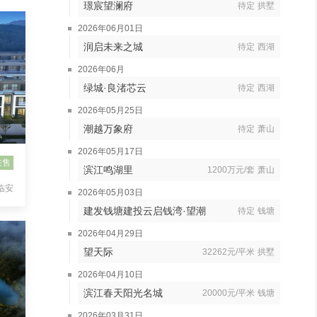
璟宸望澜府
待定
拱墅
2026年06月01日
润启未来之城
待定
西湖
2026年06月
绿城·良渚芯云
待定
西湖
2026年05月25日
潮越万象府
待定
萧山
2026年05月17日
在售
滨江鸣湖里
1200万元/套
萧山
临安
2026年05月03日
建发钱塘建投云启钱湾·望潮
待定
钱塘
2026年04月29日
望天际
32262元/平米
拱墅
2026年04月10日
滨江春天阳光名城
20000元/平米
钱塘
2026年03月31日