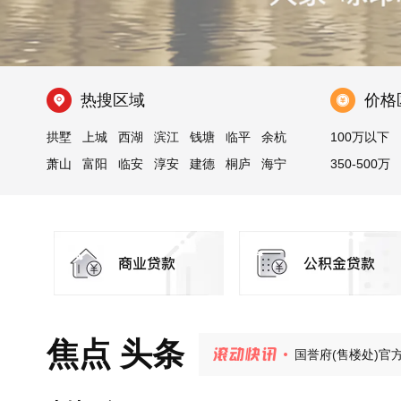
热搜区域
价格
拱墅
上城
西湖
滨江
钱塘
临平
余杭
100万以下
萧山
富阳
临安
淳安
建德
桐庐
海宁
350-500万
湖州
焦点 头条
国誉府(售楼处)官