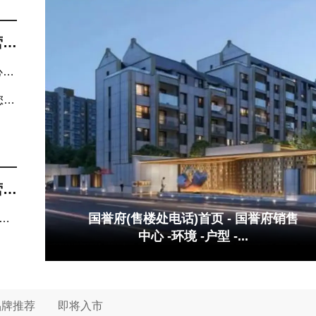
营销
间-
)-
配
-
营销
间-
国誉府(售楼处电话)首页 - 国誉府销售
国誉
配
中心 -环境 -户型 -...
品牌推荐
即将入市