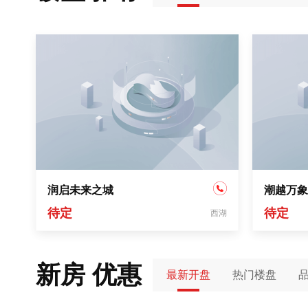
润启未来之城
潮越万象
待定
待定
西湖
新房 优惠
最新开盘
热门楼盘