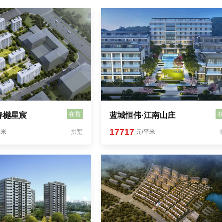
在售
春樾星宸
蓝城恒伟·江南山庄
17717
平米
拱墅
元/平米