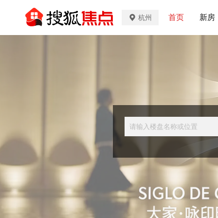
首页
新房
杭州