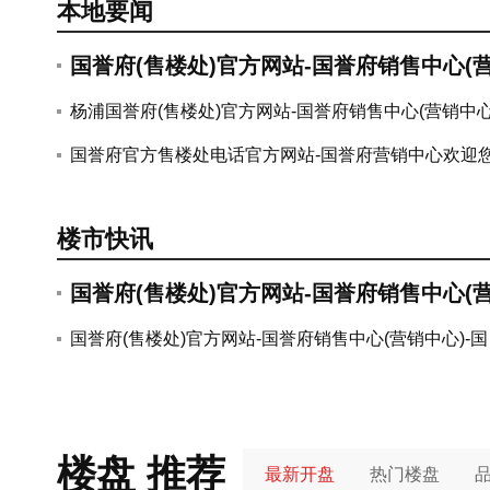
本地要闻
国誉府(售楼处)官方网站-国誉府销售中心(
中心)-国誉府售楼处电话-户型-价格-开盘时
杨浦国誉府(售楼处)官方网站-国誉府销售中心(营销中心
楼盘详情-周边配套-2026国誉府得房率
国誉府售楼处电话-户型-价格-开盘时间-楼盘详情-周边
国誉府官方售楼处电话官方网站-国誉府营销中心欢迎您
套-2026国誉府得房率
楼盘详情•最新价格-户型图-容积率@售楼处AI热搜
楼市快讯
国誉府(售楼处)官方网站-国誉府销售中心(
中心)-国誉府售楼处电话-户型-价格-开盘时
国誉府(售楼处)官方网站-国誉府销售中心(营销中心)-
楼盘详情-周边配套-2026国誉府得房率
府官方售楼处电话-户型-价格-开盘时间-楼盘详情-周边
套-2026国誉府得房率
楼盘 推荐
最新开盘
热门楼盘