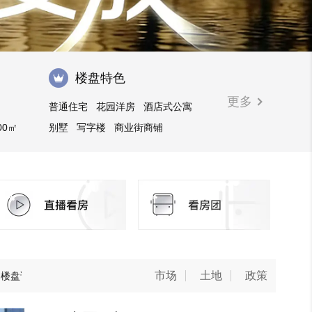
楼盘特色
更多
普通住宅
花园洋房
酒店式公寓
00㎡
别墅
写字楼
商业街商铺
购物中心商铺
市场
土地
政策
楼盘详情-周边配套-2026国誉府得房率