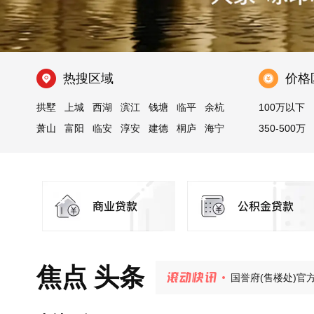
热搜区域
价格
拱墅
上城
西湖
滨江
钱塘
临平
余杭
100万以下
萧山
富阳
临安
淳安
建德
桐庐
海宁
350-500万
湖州
焦点 头条
国誉府(售楼处)官