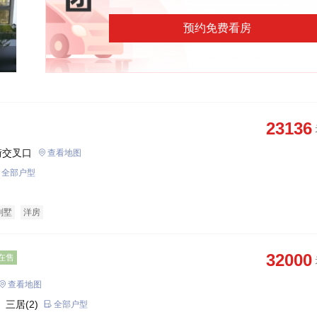
预约免费看房
23136
街交叉口
查看地图
全部户型
别墅
洋房
32000
在售
查看地图
 三居(2)
全部户型