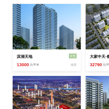
在售
滨湖天地
大家中天·
13000
32790
元/平米
临安
元/