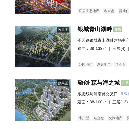
宜居生态地产
名企盘
普通
银城青山湖畔
在售
效果图
圣园路银城青山湖畔营销中
大酒店西侧）
建面：89-139㎡ |
三居(4)
|
公园地产
湖景地产
名企盘
融创·森与海之城
在售
效果图
东思线与浦南路交叉口
查
建面：88-166㎡ |
三居(13)
小户型
名企盘
文旅地产