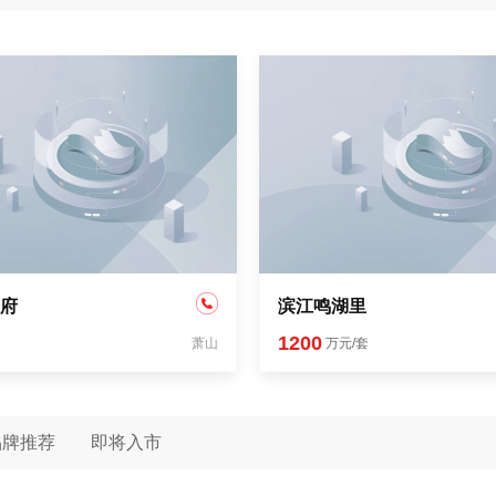
府
滨江鸣湖里
1200
萧山
万元/套
品牌推荐
即将入市