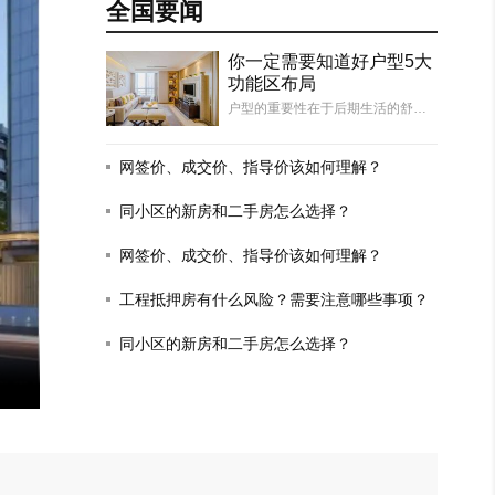
全国要闻
你一定需要知道好户型5大
功能区布局
户型的重要性在于后期生活的舒适
性与便利性都是由其决定的，有些
业主收房入住之后发现家里怎么设
计都不合适，生活起来极度的不
网签价、成交价、指导价该如何理解？
便，原因可能就是出在了当初没有
仔细关注户型图上功能分区的详
同小区的新房和二手房怎么选择？
情。今天我们就为大家揭秘好户型5
大功能区布局。
网签价、成交价、指导价该如何理解？
工程抵押房有什么风险？需要注意哪些事项？
同小区的新房和二手房怎么选择？