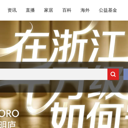
资讯
直播
家居
百科
海外
公益基金