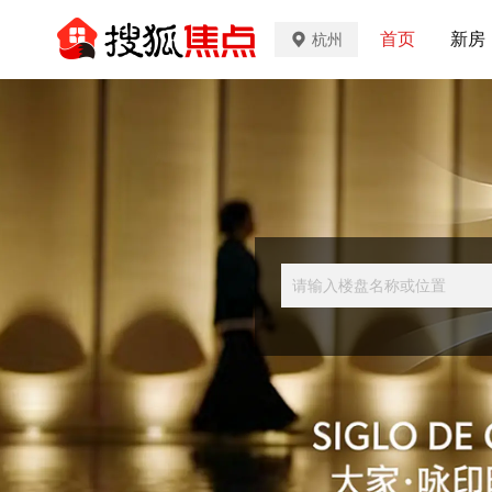
首页
新房
杭州