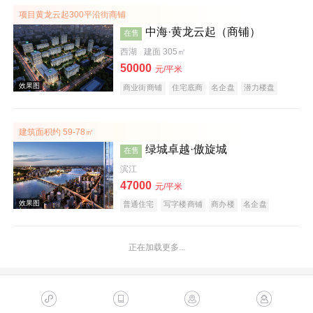
项目黄龙云起300平沿街商铺
中海·黄龙云起（商铺）
在售
西湖
建面 305㎡
效果图
50000
元/平米
商业街商铺
住宅底商
名企盘
潜力楼盘
临铁盘
建筑面积约 59-78㎡
绿城卓越·傲旋城
在售
滨江
47000
元/平米
普通住宅
写字楼商铺
商办楼
名企盘
效果图
项目待售
大家中天·春樾星宸
在售
拱墅
32790
元/平米