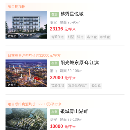
项目现加推
越秀星悦城
在售
临安
建面 95-95㎡
23136
元/平米
普通住宅
别墅
洋房
名企盘
临铁盘
目前在售户型均价约32000元/平方
阳光城东原·印江滨
在售
萧山
建面 89-106㎡
32000
元/平米
普通住宅
宜居生态地产
名企盘
项目联排房源均价 39900元/平方米
银城青山湖畔
在售
临安
建面 89-139㎡
效果图
10000
元/平米