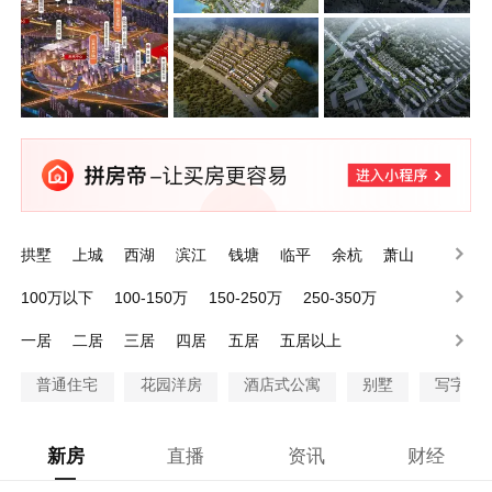
拱墅
上城
西湖
滨江
钱塘
临平
余杭
萧山
富阳
临安
100万以下
100-150万
150-250万
250-350万
350-500万
500万以上
一居
二居
三居
四居
五居
五居以上
普通住宅
花园洋房
酒店式公寓
别墅
写字楼
新房
直播
资讯
财经