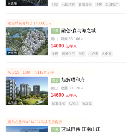
别墅
花园洋房
普通住宅
洋房
公园地产
湖景地产
名企盘
项目精装修均价 14000元/㎡
融创·森与海之城
在售
萧山
建面 88-166㎡
14000
元/平米
效果图
洋房
普通住宅
别墅
小户型
名企盘
文旅地产
项目15、16幢，共119套房源
旭辉珺和府
在售
萧山
建面 89-120㎡
14600
元/平米
普通住宅
低总价
名企盘
效果图
目前在售20#21#22#号楼高层房源
蓝城恒伟·江南山庄
在售