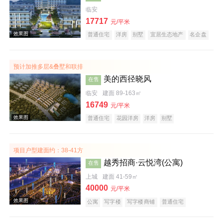
临安
17717
元/平米
普通住宅
洋房
别墅
宜居生态地产
名企盘
临铁盘
预计加推多层&叠墅和联排
效果图
美的西径晓风
在售
临安
建面 89-163㎡
16749
元/平米
普通住宅
花园洋房
洋房
别墅
宜居生态地产
名企盘
项目户型建面约：38-41方
越秀招商·云悦湾(公寓)
在售
效果图
上城
建面 41-59㎡
40000
元/平米
公寓
写字楼
写字楼商铺
普通住宅
公园地产
小户型
低总价
名企盘