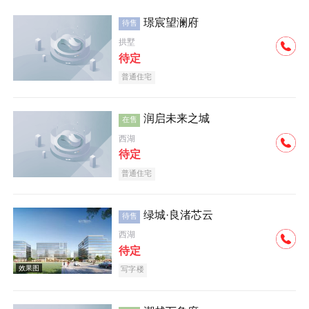
璟宸望澜府
待售
拱墅
待定
普通住宅
润启未来之城
在售
西湖
待定
普通住宅
绿城·良渚芯云
待售
西湖
待定
写字楼