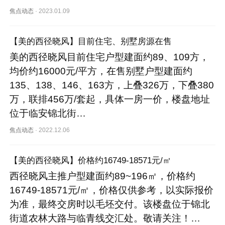
焦点动态
·
2023.01.09
【美的西径晓风】目前住宅、别墅房源在售
美的西径晓风目前住宅户型建面约89、109方，
均价约16000元/平方，在售别墅户型建面约
135、138、146、163方，上叠326万，下叠380
万，联排456万/套起，具体一房一价，楼盘地址
位于临安锦北街…
焦点动态
·
2022.12.06
【美的西径晓风】价格约16749-18571元/㎡
西径晓风主推户型建面约89~196㎡，价格约
16749-18571元/㎡，价格仅供参考，以实际报价
为准，最终交房时以毛坯交付。该楼盘位于锦北
街道农林大路与临青线交汇处。敬请关注！…