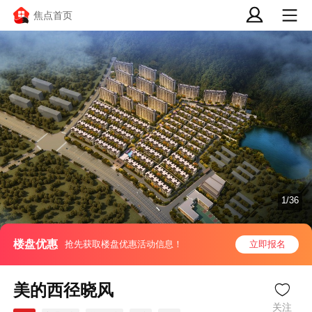
焦点首页
1/36
楼盘优惠
抢先获取楼盘优惠活动信息！
立即报名
美的西径晓风
关注