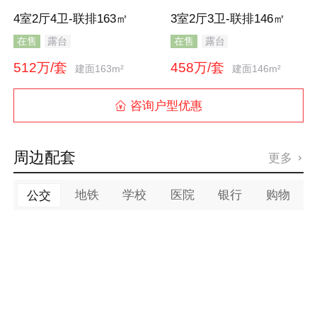
4室2厅4卫-联排163㎡
3室2厅3卫-联排146㎡
在售
露台
在售
露台
512万/套
458万/套
建面163m²
建面146m²
咨询户型优惠

周边配套
更多

地铁
学校
医院
银行
购物
公交