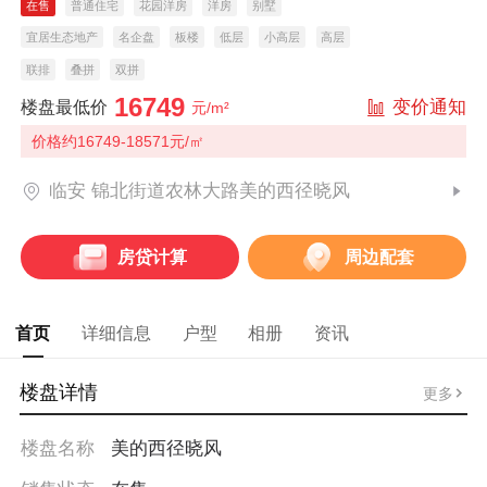
在售
普通住宅
花园洋房
洋房
别墅
宜居生态地产
名企盘
板楼
低层
小高层
高层
联排
叠拼
双拼
16749
变价通知
楼盘最低价
元/m²
价格约16749-18571元/㎡
临安 锦北街道农林大路美的西径晓风
房贷计算
周边配套
首页
详细信息
户型
相册
资讯
楼盘详情
更多
楼盘名称
美的西径晓风