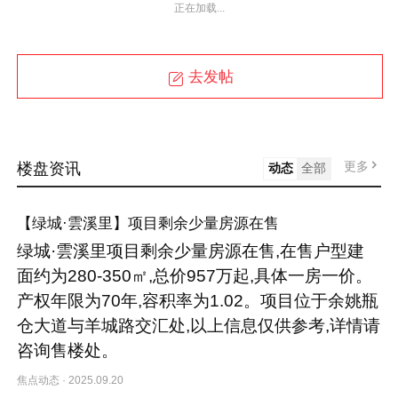
正在加载...
去发帖
更多
楼盘资讯
动态
全部
【绿城·雲溪里】项目剩余少量房源在售
绿城·雲溪里项目剩余少量房源在售,在售户型建
面约为280-350㎡,总价957万起,具体一房一价。
产权年限为70年,容积率为1.02。项目位于余姚瓶
仓大道与羊城路交汇处,以上信息仅供参考,详情请
咨询售楼处。
焦点动态
·
2025.09.20