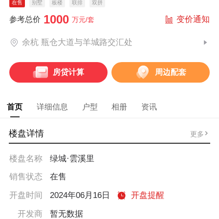
在售
别墅
板楼
联排
双拼
1000
变价通知
参考总价
万元/套
余杭 瓶仓大道与羊城路交汇处
房贷计算
周边配套
首页
详细信息
户型
相册
资讯
楼盘详情
更多
楼盘名称
绿城·雲溪里
销售状态
在售
开盘时间
2024年06月16日
开盘提醒
开发商
暂无数据