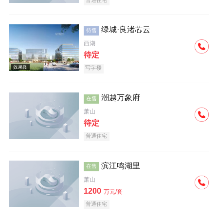
绿城·良渚芯云
待售
西湖
待定
写字楼
潮越万象府
在售
萧山
待定
普通住宅
滨江鸣湖里
在售
萧山
1200
万元/套
普通住宅