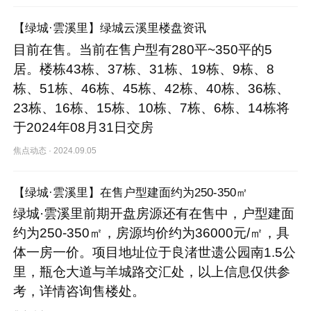
【绿城·雲溪里】绿城云溪里楼盘资讯
目前在售。当前在售户型有280平~350平的5
居。楼栋43栋、37栋、31栋、19栋、9栋、8
栋、51栋、46栋、45栋、42栋、40栋、36栋、
23栋、16栋、15栋、10栋、7栋、6栋、14栋将
于2024年08月31日交房
焦点动态
·
2024.09.05
【绿城·雲溪里】在售户型建面约为250-350㎡
绿城·雲溪里前期开盘房源还有在售中，户型建面
约为250-350㎡，房源均价约为36000元/㎡，具
体一房一价。项目地址位于良渚世遗公园南1.5公
里，瓶仓大道与羊城路交汇处，以上信息仅供参
考，详情咨询售楼处。