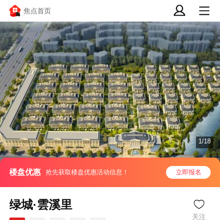
焦点首页
1/18
楼盘优惠
抢先获取楼盘优惠活动信息！
立即报名
绿城·雲溪里
关注