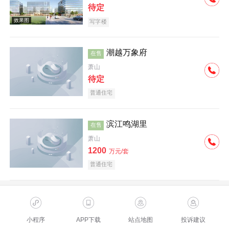
待定
写字楼
潮越万象府
在售
萧山
待定
普通住宅
滨江鸣湖里
在售
萧山
1200
万元/套
普通住宅
小程序
APP下载
站点地图
投诉建议