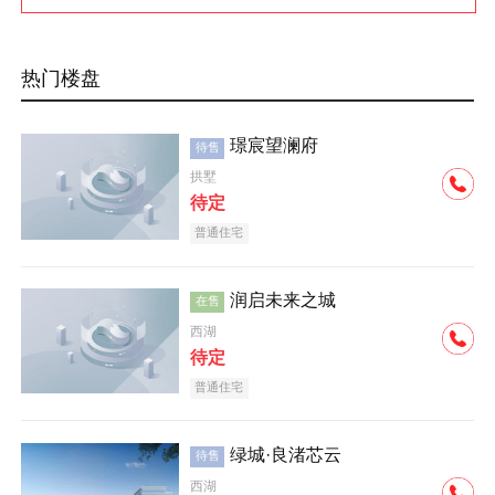
热门楼盘
璟宸望澜府
待售
拱墅
待定
普通住宅
润启未来之城
在售
西湖
待定
普通住宅
绿城·良渚芯云
待售
西湖