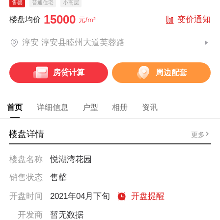
售罄
普通住宅
小高层
15000
变价通知
楼盘均价
元/m²
淳安 淳安县睦州大道芙蓉路
房贷计算
周边配套
首页
详细信息
户型
相册
资讯
楼盘详情
更多
楼盘名称
悦湖湾花园
销售状态
售罄
开盘时间
2021年04月下旬
开盘提醒
开发商
暂无数据