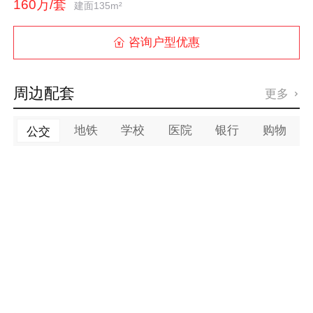
160万/套
建面135m²
咨询户型优惠

周边配套
更多

地铁
学校
医院
银行
购物
公交