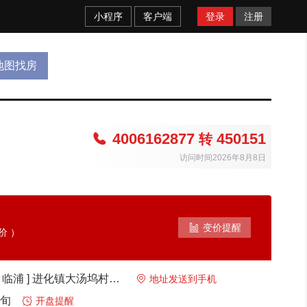
小程序
客户端
登录
注册
地图找房
4006162877
450151

转
访问时间2026年8月8日

变价提醒
价 ）
萧山 [ 萧山区 - 临浦 ] 进化镇大汤坞村城山之巅

地址发送到手机
下旬

开盘提醒