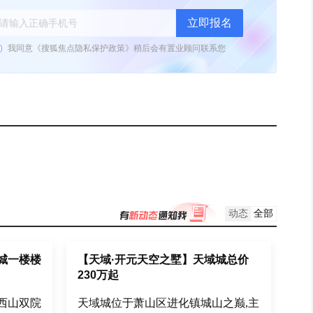
立即报名
我同意《
搜狐焦点隐私保护政策
》
稍后会有置业顾问联系您
动态
全部
城一楼楼
【天域·开元天空之墅】天域城总价
230万起
㎡西山双院
天域城位于萧山区进化镇城山之巅,主