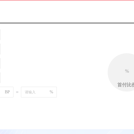
%
首付比
BP
=
%