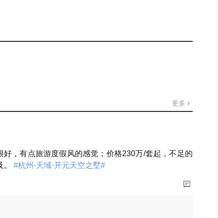
更多
很好，有点旅游度假风的感觉；价格230万/套起，不足的
及。
#杭州-天域·开元天空之墅#
展开