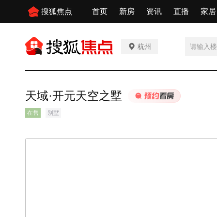
搜狐焦点
首页
新房
资讯
直播
家居
杭州
天域·开元天空之墅
在售
别墅