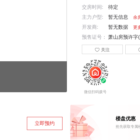
交房时间:
待定
主力户型:
暂无信息
余
开发商:
暂无数据
更
预售证号：
萧山房预许字(2

关注
微信扫码拨号
楼盘优惠
立即预约
抢先获取专属楼