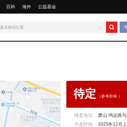
百科
海外
公益基金
待定
（参考价格 ）
楼盘地址:
萧山 鸿达路
开盘时间:
2025年12月