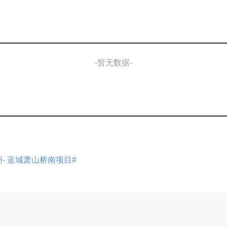
-暂无数据-
州- 蓝城萧山桥南项目#
展开