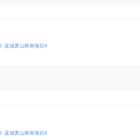
州- 蓝城萧山桥南项目#
展开
州- 蓝城萧山桥南项目#