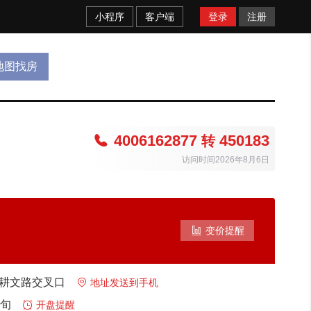
小程序
客户端
登录
注册
地图找房
4006162877
450183

转
访问时间2026年8月6日

变价提醒
与耕文路交叉口

地址发送到手机
上旬

开盘提醒