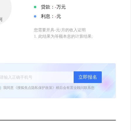
贷款：
-
万元
利息：
-
元
例
您需要开具-元/月的收入证明
1. 此结果为等额本息的计算结果;
立即报名
我同意《
搜狐焦点隐私保护政策
》
稍后会有置业顾问联系您