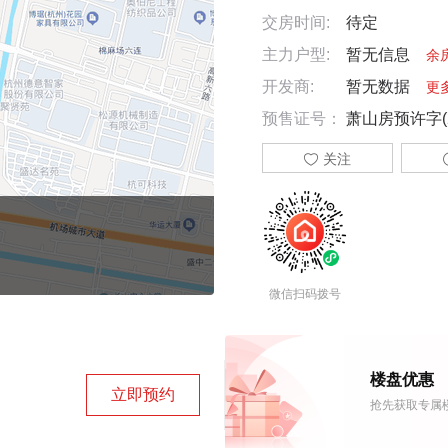
交房时间:
待定
主力户型:
暂无信息
余
开发商:
暂无数据
更
预售证号：
萧山房预许字(2

关注
微信扫码拨号
楼盘优惠
立即预约
抢先获取专属楼