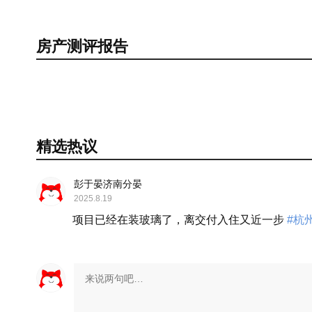
房产测评报告
精选热议
彭于晏济南分晏
2025.8.19
项目已经在装玻璃了，离交付入住又近一步
#杭