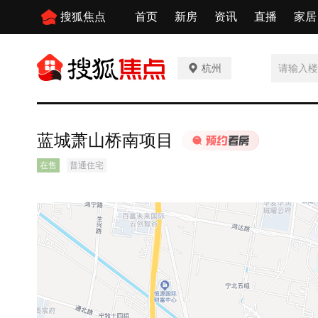
搜狐焦点
首页
新房
资讯
直播
家居
杭州
蓝城萧山桥南项目
在售
普通住宅