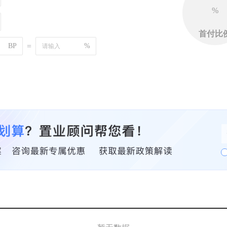
%
首付比
BP
=
%