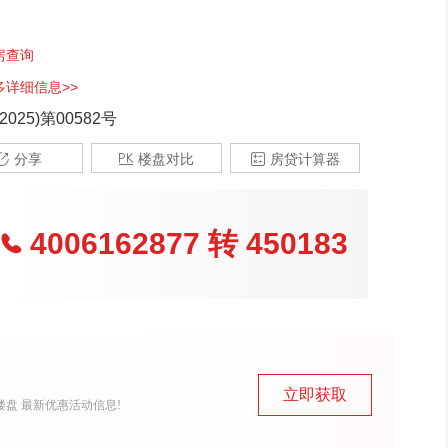
房查询
多详细信息>>
025)第00582号

分享

楼盘对比

房贷计算器
4006162877
转
450183

立即获取
盘 最新优惠活动信息!