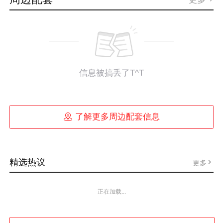
信息被搞丢了T^T

了解更多周边配套信息
精选热议
更多
正在加载...