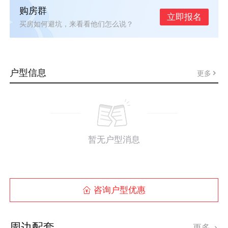
购房群
立即报名
买房如何避坑，来看看他们怎么说？
户型信息
更多
暂无户型消息
咨询户型优惠

周边配套
更多
