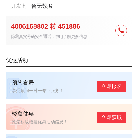
开发商
暂无数据
4006168802
451886
转
隐藏真实号码安全通话，致电了解更多信息
优惠活动
预约看房
立即报名
享受顾问一对一专业服务！
楼盘优惠
立即获取
抢先获取楼盘优惠活动信息！