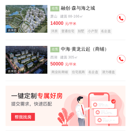
融创·森与海之城
在售
萧山
建面 88-166㎡
效果图
14000
元/平米
洋房
普通住宅
别墅
小户型
名企盘
文旅地产
中海·黄龙云起（商铺）
在售
西湖
建面 305㎡
50000
元/平米
效果图
商业街商铺
住宅底商
名企盘
潜力楼盘
临铁盘
效果图