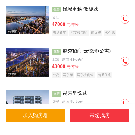
绿城卓越·傲旋城
在售
滨江
47000
元/平米
普通住宅
写字楼商铺
商办楼
名企盘
效果图
越秀招商·云悦湾(公寓)
在售
上城
建面 41-59㎡
40000
元/平米
公寓
写字楼
写字楼商铺
普通住宅
公园地产
小户型
低总价
名企盘
越秀星悦城
在售
临安
建面 95-95㎡
23136
元/平米
加入购房群
帮您找房
普通住宅
别墅
洋房
名企盘
临铁盘