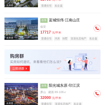
普通住宅
名企盘
蓝城恒伟·江南山庄
在售
临安
效果图
17717
元/平米
普通住宅
洋房
别墅
宜居生态地产
名企盘
临铁盘
效果图
阳光城东原·印江滨
在售
萧山
建面 89-106㎡
32000
元/平米
普通住宅
宜居生态地产
名企盘