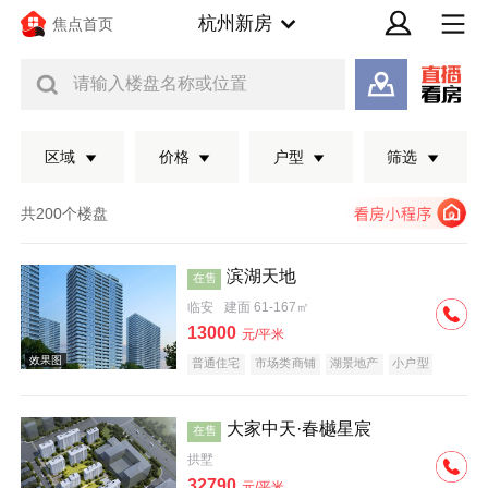
杭州新房
焦点首页
请输入楼盘名称或位置
区域
价格
户型
筛选
共200个楼盘
滨湖天地
在售
临安
建面 61-167㎡
13000
元/平米
普通住宅
市场类商铺
湖景地产
小户型
文旅地产
大家中天·春樾星宸
在售
效果图
拱墅
32790
元/平米