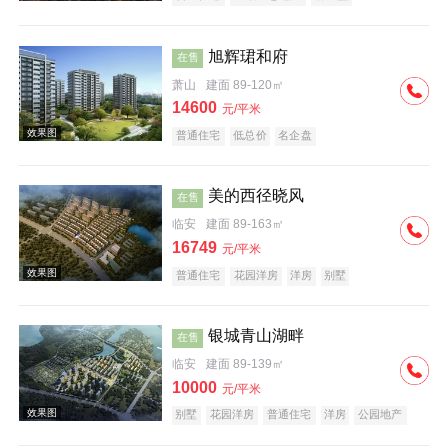
旭辉珺和府
在售
萧山
建面 89-120㎡
14600
元/平米
普通住宅
低总价
名企盘
效果图
美的西径晓风
在售
临安
建面 89-163㎡
16749
元/平米
普通住宅
花园洋房
洋房
别墅
宜居生态地产
名企盘
银城青山湖畔
在售
效果图
临安
建面 89-139㎡
10000
元/平米
别墅
花园洋房
普通住宅
洋房
公园地产
湖景地产
名企盘